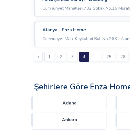
Cumhuriyet Mahallesi 702 Sokak No.15 Muratp
Alanya - Enza Home
Cumhuriyet Mah. Keykubad Bul. No 268 ( Alan
‹
1
2
3
4
...
25
26
Şehirlere Göre Enza Hom
Adana
Ankara