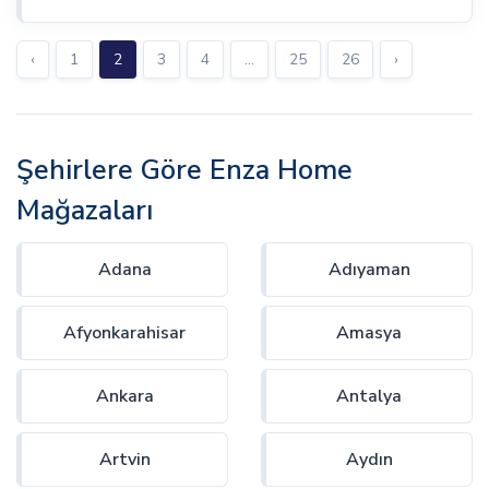
‹
1
2
3
4
...
25
26
›
Şehirlere Göre Enza Home
Mağazaları
Adana
Adıyaman
Afyonkarahisar
Amasya
Ankara
Antalya
Artvin
Aydın