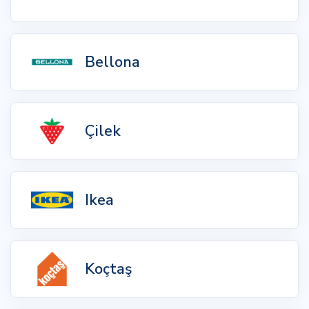
Bellona
Çilek
Ikea
Koçtaş