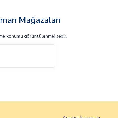
man Mağazaları
ome konumu görüntülenmektedir.
Akaryakıt İsyasyonları