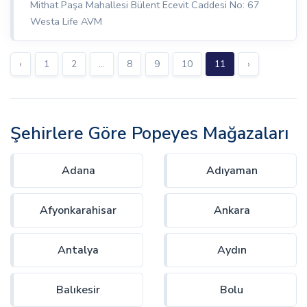
Mithat Paşa Mahallesi Bülent Ecevit Caddesi No: 67
Westa Life AVM
‹
1
2
...
8
9
10
11
›
Şehirlere Göre Popeyes Mağazaları
Adana
Adıyaman
Afyonkarahisar
Ankara
Antalya
Aydın
Balıkesir
Bolu