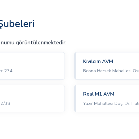
Şubeleri
onumu görüntülenmektedir.
Kıvılcım AVM
o: 234
Bosna Hersek Mahallesi Osm
Real M1 AVM
 Z/38
Yazır Mahallesi Doç. Dr. H