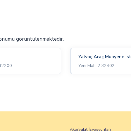
konumu görüntülenmektedir.
Yalvaç Araç Muayene İs
 32200
Yeni Mah. 2 32402
Akaryakıt İsyasyonları