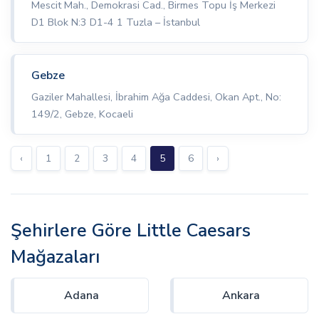
Mescit Mah., Demokrasi Cad., Birmes Topu İş Merkezi
D1 Blok N:3 D1-4 1 Tuzla – İstanbul
Gebze
Gaziler Mahallesi, İbrahim Ağa Caddesi, Okan Apt., No:
149/2, Gebze, Kocaeli
‹
1
2
3
4
5
6
›
Şehirlere Göre Little Caesars
Mağazaları
Adana
Ankara