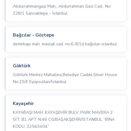
Abdurrahmangazi Mah., Abdurrahman Gazi Cad., No:
22B/1 Sancaktepe – İstanbul
Bağcılar - Göztepe
demirkapı mah. maslak cad. no:6-8/1d bağcılar-istanbul
Göktürk
Göktürk Merkez Mahallesi,Belediye Cadde,Sılver House
No:25/E Eyüpsultan/İstanbul
Kayaşehir
KAYABAŞI MAH. KAYAŞEHİR BULV. PARK MAVERA 2
SİT. B1 APT N:46 CG/BAŞAKŞEHİR/İSTANBUL “BİNA
KODU: 32563404”