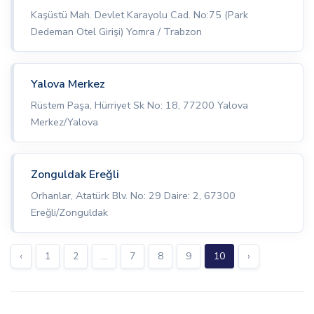
Kaşüstü Mah. Devlet Karayolu Cad. No:75 (Park
Dedeman Otel Girişi) Yomra / Trabzon
Yalova Merkez
Rüstem Paşa, Hürriyet Sk No: 18, 77200 Yalova
Merkez/Yalova
Zonguldak Ereğli
Orhanlar, Atatürk Blv. No: 29 Daire: 2, 67300
Ereğli/Zonguldak
‹
1
2
...
7
8
9
10
›