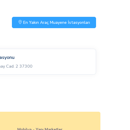
En Yakın Araç Muayene İstasyonları
tasyonu
nay Cad. 2 37300
Mobilya - Yapı Marketler