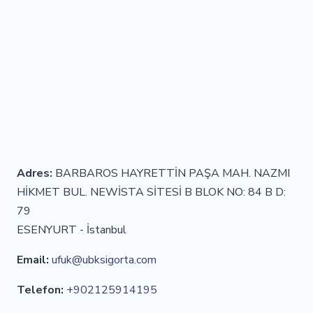
Adres:
BARBAROS HAYRETTİN PAŞA MAH. NAZMI
HİKMET BUL. NEWİSTA SİTESİ B BLOK NO: 84 B D:
79
ESENYURT - İstanbul
Email:
ufuk@ubksigorta.com
Telefon:
+902125914195