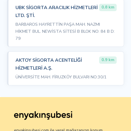
UBK SİGORTA ARACILIK HİZMETLERİ
0.8 km
LTD. ŞTİ.
BARBAROS HAYRETTİN PAŞA MAH. NAZMI
HİKMET BUL. NEWİSTA SİTESİ B BLOK NO: 84 B D:
79
AKTOY SİGORTA ACENTELİĞİ
0.9 km
HİZMETLERİ A.Ş.
ÜNİVERSİTE MAH. FİRUZKÖY BULVARI NO:30/1
enyakinsubesi.com ile yerel mağazanızın konum