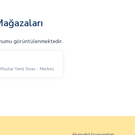
Mağazaları
onumu görüntülenmektedir.
flazlar Yanı) Sivas - Merkez
Akaryakıt İsyasyonları