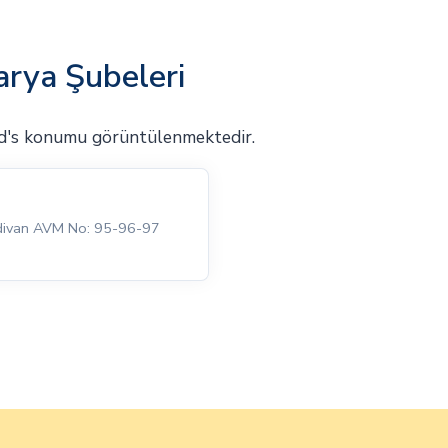
rya Şubeleri
d's konumu görüntülenmektedir.
rdivan AVM No: 95-96-97