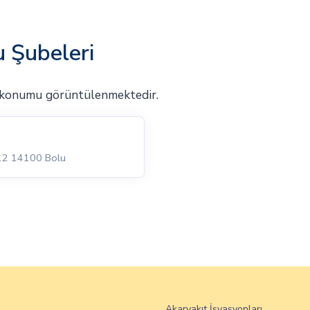
 Şubeleri
 konumu görüntülenmektedir.
:12 14100 Bolu
Akaryakıt İsyasyonları