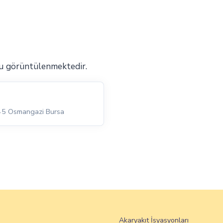
u görüntülenmektedir.
245 Osmangazi Bursa
Akaryakıt İsyasyonları