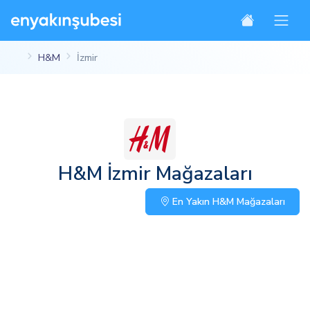
H&M
İzmir
H&M İzmir Mağazaları
En Yakın H&M Mağazaları