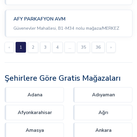
AFY PARKAFYON AVM
Güvenevler Mahallesi, B1-M34 nolu mağaza/MERKEZ
‹
1
2
3
4
...
35
36
›
Şehirlere Göre Gratis Mağazaları
Adana
Adıyaman
Afyonkarahisar
Ağrı
Amasya
Ankara