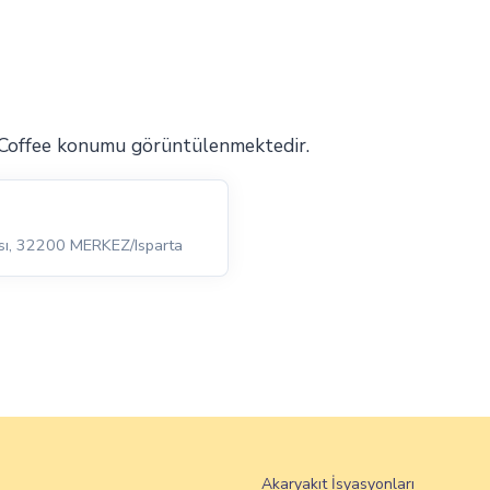
 Coffee konumu görüntülenmektedir.
şısı, 32200 MERKEZ/Isparta
Akaryakıt İsyasyonları