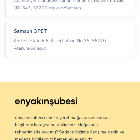
Cumhuriyet Mahallesi Adnan Menderes Bulvarı 1. Kısım,
NO :343, 55200 Atakum/Samsun
Samsun OPET
Körfez, Atatürk 5. Kısım bulvarı No 35, 55270
Atakum/Samsun
enyakinsubesi.com ile yerel mağazanızın konum
bilgilerini kolayca bulabilirsiniz. Mağazanız
rehberimizde yok mu? Sadece bizimle iletişime geçin ve
mağaza bilgilerinizi hemen ekleyebiliriz.