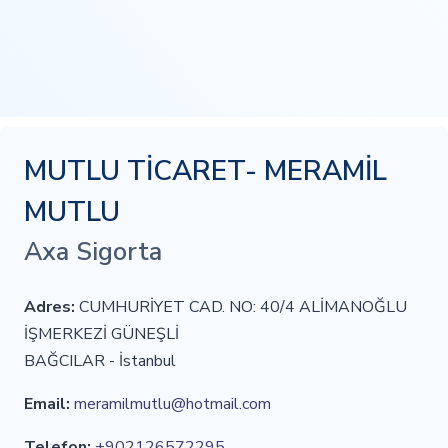
MUTLU TİCARET- MERAMİL
MUTLU
Axa Sigorta
Adres:
CUMHURİYET CAD. NO: 40/4 ALİMANOĞLU
İŞMERKEZİ GÜNEŞLİ
BAĞCILAR - İstanbul
Email:
meramilmutlu@hotmail.com
Telefon:
+902126572295