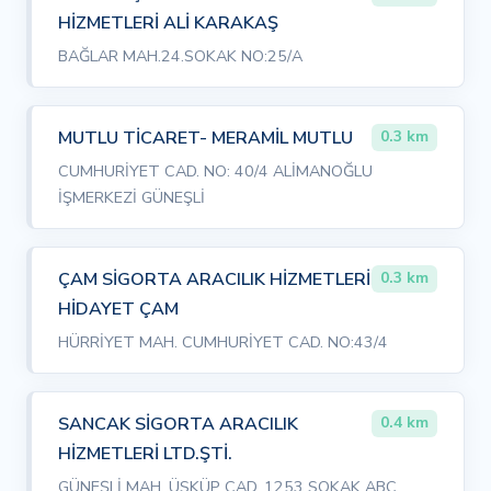
HİZMETLERİ ALİ KARAKAŞ
BAĞLAR MAH.24.SOKAK NO:25/A
MUTLU TİCARET- MERAMİL MUTLU
0.3 km
CUMHURİYET CAD. NO: 40/4 ALİMANOĞLU
İŞMERKEZİ GÜNEŞLİ
ÇAM SİGORTA ARACILIK HİZMETLERİ
0.3 km
HİDAYET ÇAM
HÜRRİYET MAH. CUMHURİYET CAD. NO:43/4
SANCAK SİGORTA ARACILIK
0.4 km
HİZMETLERİ LTD.ŞTİ.
GÜNEŞLİ MAH. ÜSKÜP CAD. 1253 SOKAK ABC