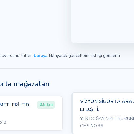
ünüyorsanız lütfen
buraya
tıklayarak güncelleme isteği gönderin.
gorta mağazaları
VİZYON SİGORTA ARAC
METLERİ LTD.
0.5 km
LTD.ŞTİ.
YENİDOĞAN MAH. NUMUNE
/ B
OFİS NO:36