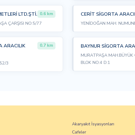
ETLERİ LTD.ŞTİ.
CERİT SİGORTA ARACIL
0.6 km
ŞA ÇARŞISI NO:5/77
YENİDOĞAN MAH. NUMUNE
A ARACILIK
0.7 km
BAYNUR SİGORTA ARACI
MURATPAŞA MAH.BÜYÜK C
BLOK NO:4 D:1
:52/3
Akaryakıt İsyasyonları
Cafeler