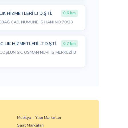
IK HİZMETLERİ LTD.ŞTİ.
0.6 km
BAĞ CAD. NUMUNE İŞ HANI NO:70/23
LIK HİZMETLERİ LTD.ŞTİ.
0.7 km
OŞLUN SK. OSMAN NURİ İŞ MERKEZİ B
Mobilya - Yapı Marketler
Saat Markaları