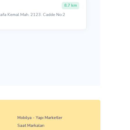
8.7 km
stafa Kemal Mah. 2123. Cadde No:2
Mobilya - Yapı Marketler
Saat Markaları