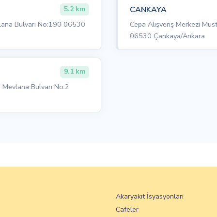
CANKAYA
5.2 km
vlana Bulvarı No:190 06530
Cepa Alışveriş Merkezi Mu
06530 Çankaya/Ankara
9.1 km
i Mevlana Bulvarı No:2
Akaryakıt İsyasyonları
Cafeler