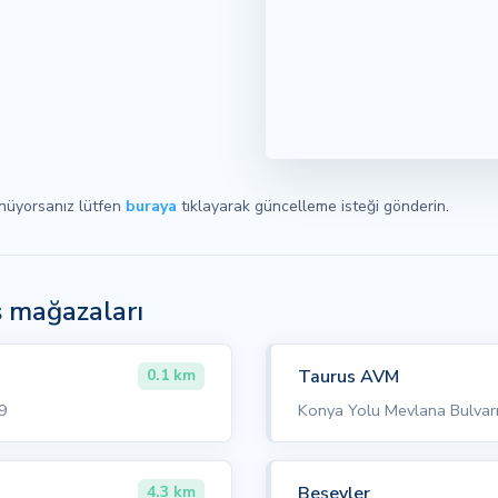
ünüyorsanız lütfen
buraya
tıklayarak güncelleme isteği gönderin.
s mağazaları
Taurus AVM
0.1 km
49
Konya Yolu Mevlana Bulvar
Beşevler
4.3 km