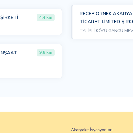
RECEP ÖRNEK AKARYAK
 ŞİRKETİ
4.4 km
TİCARET LİMİTED ŞİRK
TALİPLİ KÖYÜ GANCU MEV
 İNŞAAT
9.8 km
Akaryakıt İsyasyonları