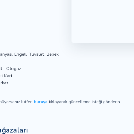
nyası, Engelli Tuvaleti, Bebek
PG - Otogaz
ıt Kart
arket
ünüyorsanız lütfen
buraya
tıklayarak güncelleme isteği gönderin.
ağazaları