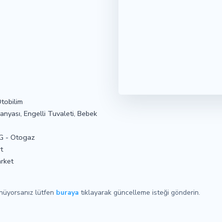
tobilim
nyası, Engelli Tuvaleti, Bebek
PG - Otogaz
t
arket
ünüyorsanız lütfen
buraya
tıklayarak güncelleme isteği gönderin.