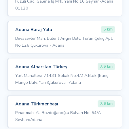
Fuzuli Cad. Galeria İş Mrk. Yanı No:16 Seyhan-Adana
01120
Adana Baraj Yolu
5 km
Beyazevler Mah. Bülent Angın Bulv. Turan Çekiç Apt.
No:126 Çukurova - Adana
Adana Alparslan Türkeş
7.6 km
Yurt Mahallesi, 71431 Sokak No:4/2 A.Blok (Barış
Manço Bulv. Yanı)Çukurova –Adana
Adana Türkmenbaşı
7.6 km
Pınar mah. Ali Bozdoğanoğlu Bulvarı No: 54/A
Seyhan/Adana