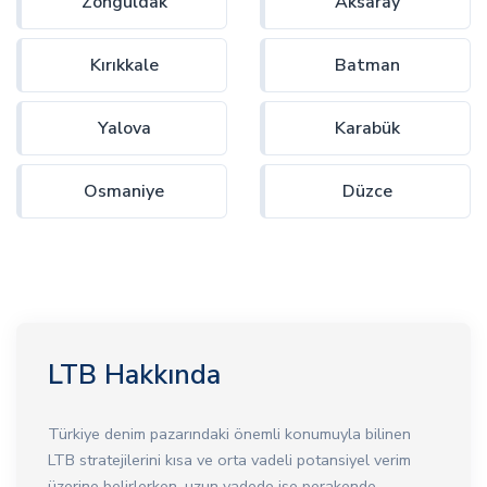
Zonguldak
Aksaray
Kırıkkale
Batman
Yalova
Karabük
Osmaniye
Düzce
LTB Hakkında
Türkiye denim pazarındaki önemli konumuyla bilinen
LTB stratejilerini kısa ve orta vadeli potansiyel verim
üzerine belirlerken, uzun vadede ise perakende