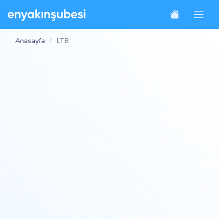
Anasayfa
LTB