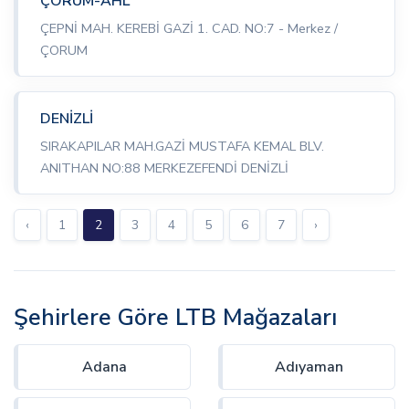
ÇORUM-AHL
ÇEPNİ MAH. KEREBİ GAZİ 1. CAD. NO:7 - Merkez /
ÇORUM
DENİZLİ
SIRAKAPILAR MAH.GAZİ MUSTAFA KEMAL BLV.
ANITHAN NO:88 MERKEZEFENDİ DENİZLİ
‹
1
2
3
4
5
6
7
›
Şehirlere Göre LTB Mağazaları
Adana
Adıyaman