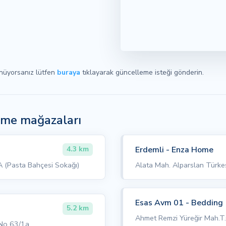
ünüyorsanız lütfen
buraya
tıklayarak güncelleme isteği gönderin.
Home mağazaları
Erdemli - Enza Home
4.3 km
 (Pasta Bahçesi Sokağı)
Alata Mah. Alparslan Türke
Esas Avm 01 - Bedding
5.2 km
Ahmet Remzi Yüreğir Mah.T.
 No 63/1a