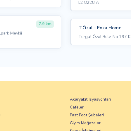
L2 8228 A
7.9 km
T.Özal - Enza Home
lpark Mevkii
Turgut Özal Bulv. No:197 K
Akaryakıt İsyasyonları
Cafeler
m
Fast Foot Şubeleri
Giyim Mağazaları
Kargo İşletmeleri