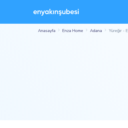
Anasayfa
Enza Home
Adana
Yüreğir -