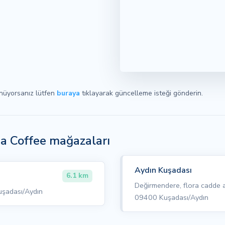
ünüyorsanız lütfen
buraya
tıklayarak güncelleme isteği gönderin.
ia Coffee mağazaları
Aydın Kuşadası
6.1 km
Değirmendere, flora cadde 
uşadası/Aydın
09400 Kuşadası/Aydın