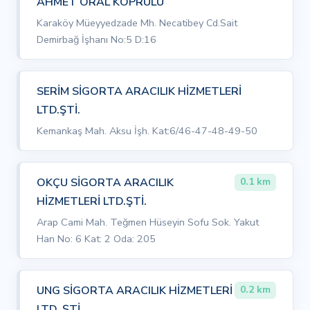
AHMET ORAL KÖPRÜLÜ
Karaköy Müeyyedzade Mh. Necatibey Cd.Sait
Demirbağ İşhanı No:5 D:16
SERİM SİGORTA ARACILIK HİZMETLERİ
LTD.ŞTİ.
Kemankaş Mah. Aksu İşh. Kat:6/46-47-48-49-50
OKÇU SİGORTA ARACILIK
0.1 km
HİZMETLERİ LTD.ŞTİ.
Arap Cami Mah. Teğmen Hüseyin Sofu Sok. Yakut
Han No: 6 Kat: 2 Oda: 205
UNG SİGORTA ARACILIK HİZMETLERİ
0.2 km
LTD. ŞTİ.