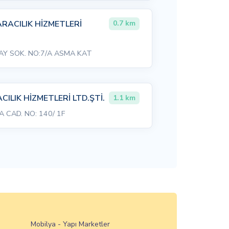
RACILIK HİZMETLERİ
0.7 km
Y SOK. NO:7/A ASMA KAT
ILIK HİZMETLERİ LTD.ŞTİ.
1.1 km
 CAD. NO: 140/ 1F
Mobilya - Yapı Marketler