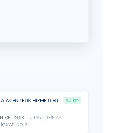
A ACENTELİK HİZMETLERİ
0.3 km
. ÇETİN SK. TURGUT REİS APT
İÇ KAPI NO: 2