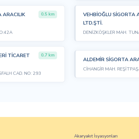
 ARACILIK
VEHBİOĞLU SİGORTA A
0.5 km
LTD.ŞTİ.
NO:42A
DENİZKÖŞKLER MAH. TUNA
ERİ TİCARET
0.7 km
ALDEMİR SİGORTA ARAC
CİHANGİR MAH. REŞİTPAŞA
FALH CAD. NO: 293
Akaryakıt İsyasyonları