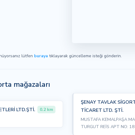
ünüyorsanız lütfen
buraya
tıklayarak güncelleme isteği gönderin.
gorta mağazaları
ŞENAY TAVLAK SİGORT
TLERİ LTD.ŞTİ.
0.2 km
TİCARET LTD. ŞTİ.
MUSTAFA KEMALPAŞA MAH
TURGUT REİS APT NO: 18 