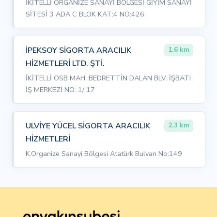
İKİTELLİ ORGANİZE SANAYİ BÖLGESİ GİYİM SANAYİ
SİTESİ 3 ADA C BLOK KAT:4 NO:426
İPEKSOY SİGORTA ARACILIK
1.6 km
HİZMETLERİ LTD. ŞTİ.
İKİTELLİ OSB MAH. BEDRETTİN DALAN BLV. İŞBATI
İŞ MERKEZİ NO: 1/ 17
ULVİYE YÜCEL SİGORTA ARACILIK
2.3 km
HİZMETLERİ
K.Organize Sanayi Bölgesi Atatürk Bulvarı No:149