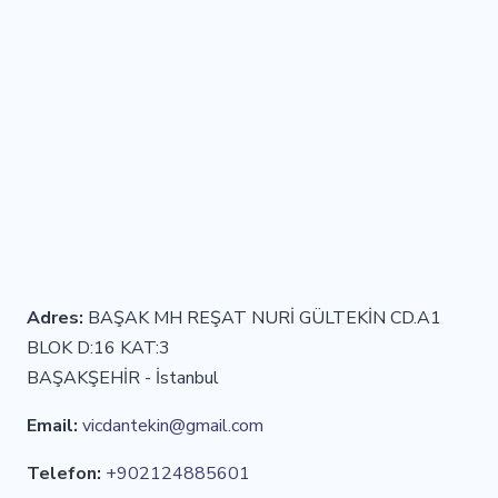
Adres:
BAŞAK MH REŞAT NURİ GÜLTEKİN CD.A1
BLOK D:16 KAT:3
BAŞAKŞEHİR - İstanbul
Email:
vicdantekin@gmail.com
Telefon:
+902124885601