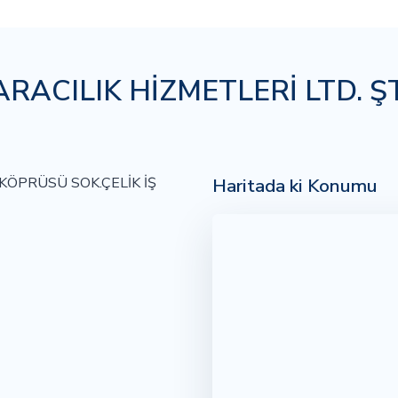
ACILIK HİZMETLERİ LTD. ŞT
Haritada ki Konumu
ÖPRÜSÜ SOK.ÇELİK İŞ