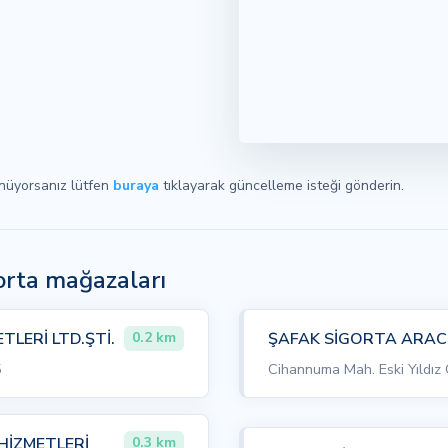
ünüyorsanız lütfen
buraya
tıklayarak güncelleme isteği gönderin.
gorta mağazaları
LERİ LTD.ŞTİ.
ŞAFAK SİGORTA ARACIL
0.2 km
5
Cihannuma Mah. Eski Yıldız C
HİZMETLERİ
0.3 km