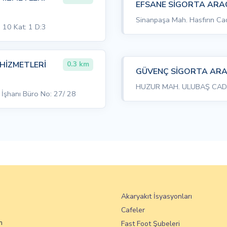
EFSANE SİGORTA ARACI
Sinanpaşa Mah. Hasfırın Cad
 10 Kat: 1 D:3
HİZMETLERİ
0.3 km
GÜVENÇ SİGORTA ARACI
HUZUR MAH. ULUBAŞ CAD. 
 İşhanı Büro No: 27/ 28
Akaryakıt İsyasyonları
Cafeler
m
Fast Foot Şubeleri