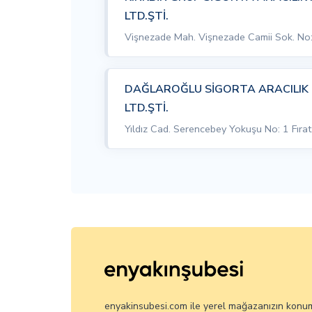
LTD.ŞTİ.
Vişnezade Mah. Vişnezade Camii Sok. No:
DAĞLAROĞLU SİGORTA ARACILIK 
LTD.ŞTİ.
Yıldız Cad. Serencebey Yokuşu No: 1 Fırat
enyakinsubesi.com ile yerel mağazanızın konu