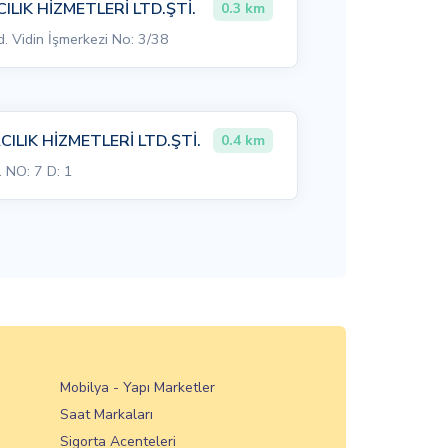
LIK HİZMETLERİ LTD.ŞTİ.
0.3 km
. Vidin İşmerkezi No: 3/38
LIK HİZMETLERİ LTD.ŞTİ.
0.4 km
NO: 7 D: 1
Mobilya - Yapı Marketler
Saat Markaları
Sigorta Acenteleri