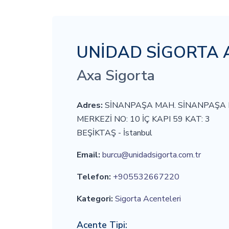
UNİDAD SİGORTA AR
Axa Sigorta
Adres:
SİNANPAŞA MAH. SİNANPAŞA K
MERKEZİ NO: 10 İÇ KAPI 59 KAT: 3
BEŞİKTAŞ - İstanbul
Email:
burcu@unidadsigorta.com.tr
Telefon:
+905532667220
Kategori:
Sigorta Acenteleri
Acente Tipi: