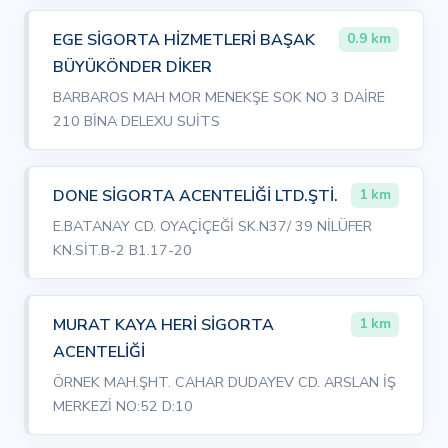
EGE SİGORTA HİZMETLERİ BAŞAK
0.9 km
BÜYÜKÖNDER DİKER
BARBAROS MAH MOR MENEKŞE SOK NO 3 DAİRE
210 BİNA DELEXU SUİTS
DONE SİGORTA ACENTELİĞİ LTD.ŞTİ.
1 km
E.BATANAY CD. OYAÇİÇEĞİ SK.N37/ 39 NİLÜFER
KN.SİT.B-2 B1.17-20
MURAT KAYA HERİ SİGORTA
1 km
ACENTELİĞİ
ÖRNEK MAH.ŞHT. CAHAR DUDAYEV CD. ARSLAN İŞ
MERKEZİ NO:52 D:10