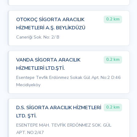
OTOKOÇ SİGORTA ARACILIK
0.2 km
HİZMETLERİ A.Ş. BEYLİKDÜZÜ
Caneriği Sok. No: 2/ B
VANDA SİGORTA ARACILIK
0.2 km
HİZMETLERİ LTD.ŞTİ.
Esentepe Tevfik Erdönmez Sokak Gül Apt. No:2 D:46
Mecidiyeköy
D.S. SİGORTA ARACILIK HİZMETLERİ
0.2 km
LTD. ŞTİ.
ESENTEPE MAH. TEVFİK ERDÖNMEZ SOK. GÜL
APT. NO:2/47