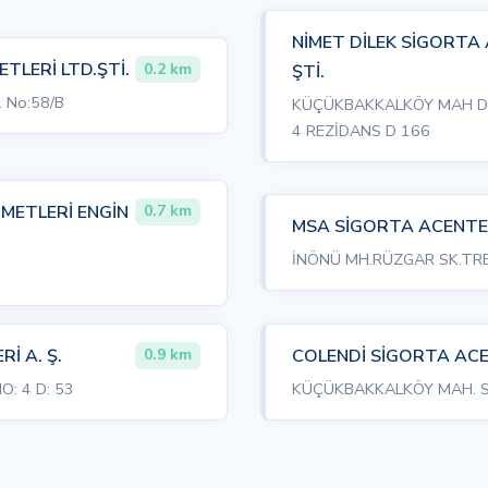
NİMET DİLEK SİGORTA 
TLERİ LTD.ŞTİ.
0.2 km
ŞTİ.
. No:58/B
KÜÇÜKBAKKALKÖY MAH DU
4 REZİDANS D 166
ZMETLERİ ENGİN
0.7 km
MSA SİGORTA ACENTE
İNÖNÜ MH.RÜZGAR SK.TRE
İ A. Ş.
COLENDİ SİGORTA ACEN
0.9 km
: 4 D: 53
KÜÇÜKBAKKALKÖY MAH. SE