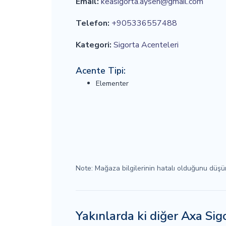
Email:
keasigorta.aysen@gmail.com
Telefon:
+905336557488
Kategori:
Sigorta Acenteleri
Acente Tipi:
Elementer
Note: Mağaza bilgilerinin hatalı olduğunu düş
Yakınlarda ki diğer Axa Si