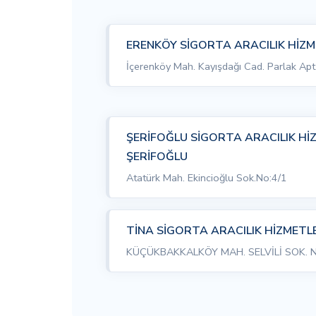
ERENKÖY SİGORTA ARACILIK HİZME
İçerenköy Mah. Kayışdağı Cad. Parlak Apt
ŞERİFOĞLU SİGORTA ARACILIK Hİ
ŞERİFOĞLU
Atatürk Mah. Ekincioğlu Sok.No:4/1
TİNA SİGORTA ARACILIK HİZMETLER
KÜÇÜKBAKKALKÖY MAH. SELVİLİ SOK. NO