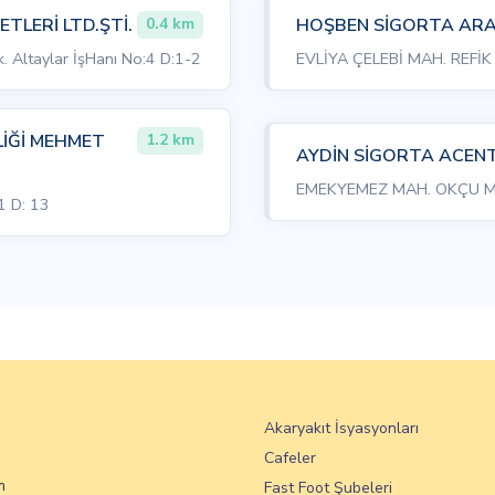
TLERİ LTD.ŞTİ.
HOŞBEN SİGORTA ARACI
0.4 km
 Altaylar İşHanı No:4 D:1-2
EVLİYA ÇELEBİ MAH. REFİK
İĞİ MEHMET
1.2 km
AYDİN SİGORTA ACENTE
EMEKYEMEZ MAH. OKÇU MU
1 D: 13
Akaryakıt İsyasyonları
Cafeler
m
Fast Foot Şubeleri