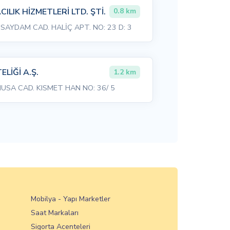
LIK HİZMETLERİ LTD. ŞTİ.
0.8 km
 SAYDAM CAD. HALİÇ APT. NO: 23 D: 3
LİĞİ A.Ş.
1.2 km
SA CAD. KISMET HAN NO: 36/ 5
Mobilya - Yapı Marketler
Saat Markaları
Sigorta Acenteleri