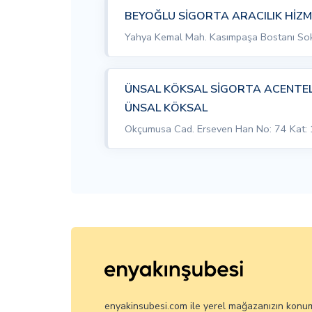
BEYOĞLU SİGORTA ARACILIK HİZME
Yahya Kemal Mah. Kasımpaşa Bostanı Sok.
ÜNSAL KÖKSAL SİGORTA ACENTEL
ÜNSAL KÖKSAL
Okçumusa Cad. Erseven Han No: 74 Kat: 
enyakinsubesi.com ile yerel mağazanızın konu