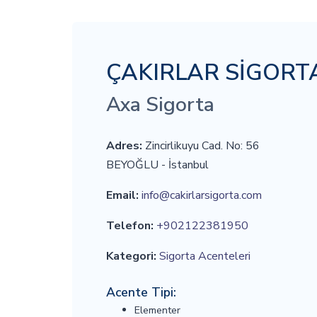
ÇAKIRLAR SİGORTA
Axa Sigorta
Adres:
Zincirlikuyu Cad. No: 56
BEYOĞLU - İstanbul
Email:
info@cakirlarsigorta.com
Telefon:
+902122381950
Kategori:
Sigorta Acenteleri
Acente Tipi:
Elementer