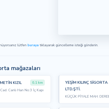
ünüyorsanız lütfen
buraya
tıklayarak güncelleme isteği gönderin.
gorta mağazaları
YEŞİM KILINÇ SİGORTA
METİN KIZIL
0.1 km
LTD.ŞTİ.
 Cad. Canlı Han No:3 İç Kapı
KÜÇÜK PİYALE MAH. DERE