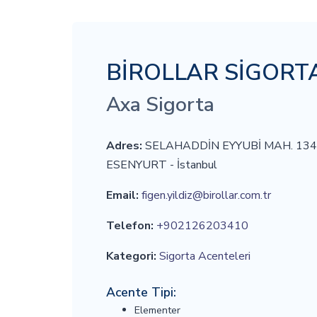
BİROLLAR SİGORTA
Axa Sigorta
Adres:
SELAHADDİN EYYUBİ MAH. 134
ESENYURT - İstanbul
Email:
figen.yildiz@birollar.com.tr
Telefon:
+902126203410
Kategori:
Sigorta Acenteleri
Acente Tipi:
Elementer