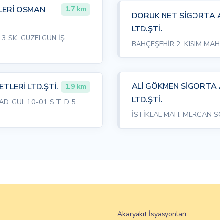
LERİ OSMAN
1.7 km
DORUK NET SİGORTA A
LTD.ŞTİ.
3 SK. GÜZELGÜN İŞ
BAHÇEŞEHİR 2. KISIM MAH.
ALİ GÖKMEN SİGORTA 
TLERİ LTD.ŞTİ.
1.9 km
LTD.ŞTİ.
D. GÜL 10-01 SİT. D 5
İSTİKLAL MAH. MERCAN SO
Akaryakıt İsyasyonları