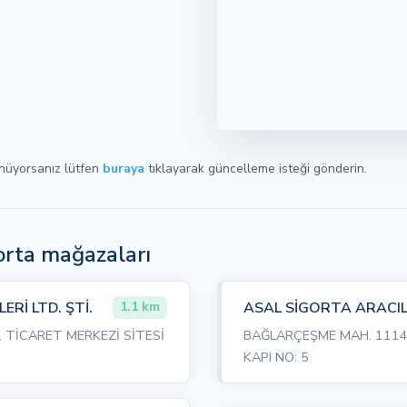
ünüyorsanız lütfen
buraya
tıklayarak güncelleme isteği gönderin.
gorta mağazaları
Rİ LTD. ŞTİ.
ASAL SİGORTA ARACILI
1.1 km
. TİCARET MERKEZİ SİTESİ
BAĞLARÇEŞME MAH. 1114. 
KAPI NO: 5