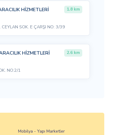
RACILIK HİZMETLERİ
1.8 km
 CEYLAN SOK. E ÇARŞI NO: 3/39
ARACILIK HİZMETLERİ
2.6 km
K. NO:2/1
Mobilya - Yapı Marketler