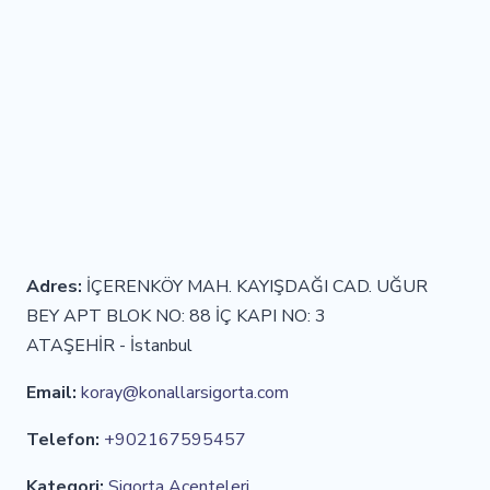
Adres:
İÇERENKÖY MAH. KAYIŞDAĞI CAD. UĞUR
BEY APT BLOK NO: 88 İÇ KAPI NO: 3
ATAŞEHİR - İstanbul
Email:
koray@konallarsigorta.com
Telefon:
+902167595457
Kategori:
Sigorta Acenteleri