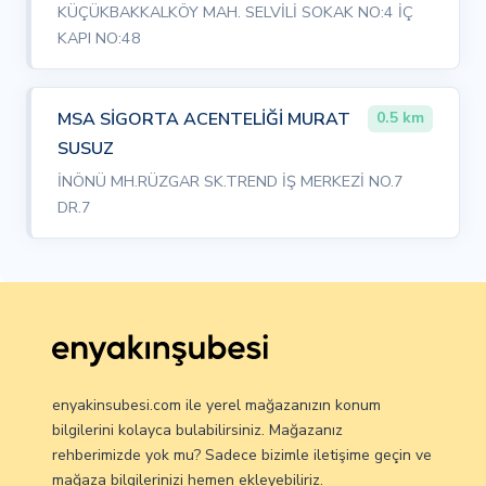
KÜÇÜKBAKKALKÖY MAH. SELVİLİ SOKAK NO:4 İÇ
KAPI NO:48
MSA SİGORTA ACENTELİĞİ MURAT
0.5 km
SUSUZ
İNÖNÜ MH.RÜZGAR SK.TREND İŞ MERKEZİ NO.7
DR.7
enyakinsubesi.com ile yerel mağazanızın konum
bilgilerini kolayca bulabilirsiniz. Mağazanız
rehberimizde yok mu? Sadece bizimle iletişime geçin ve
mağaza bilgilerinizi hemen ekleyebiliriz.