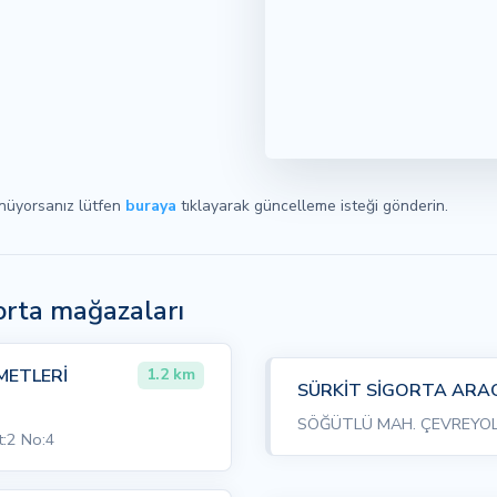
ünüyorsanız lütfen
buraya
tıklayarak güncelleme isteği gönderin.
gorta mağazaları
METLERİ
1.2 km
SÜRKİT SİGORTA ARACI
SÖĞÜTLÜ MAH. ÇEVREYOLU
t:2 No:4