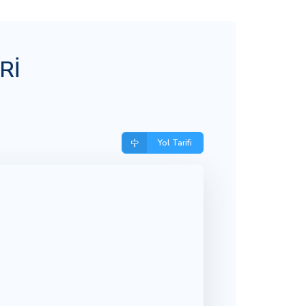
Rİ
Yol Tarifi