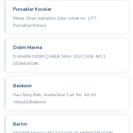
Pursaklar Kocalar
Mimar Sinan mahallesi özler sokak no: 1/77
Pursaklar/Ankara
Didim Marina
D-MARİN DİDİM ÇAMLIK MAH. 5027 SOK. NO:3
DİDİM/AYDIN
Balıkesir
Hacı İlbey Mah. Anafartalar Cad. No: 48 AS
Altıeylül/Balıkesir
Bartın
KIRTEPE MAHALLESİ 627 SOKAK MERKEZ/BARTIN